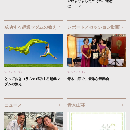
ン始まりました〜そのご感想
は・・？
成功する起業マダムの教え
レポート／セッション動画
2017.10.27
2026.01.19
とっておきコラム✨ 成功する起業マ
青木山荘で、素敵な演奏会
ダムの教え
ニュース
青木山荘