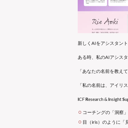
新しくAIをアシスタン
ある時、私のAIアシス
「あなたの名前を教えて
「私の名前は、アイリス」
I
CF
R
esearch &
I
nsight
S
u
コーチングの「洞察
目（iris）のように