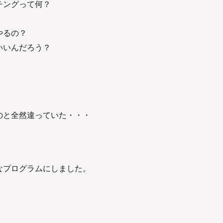
チングって何？
やるの？
いいんだろう？
・
のと全然違っていた・・・
なプログラムにしました。