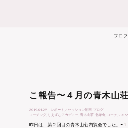
プロフ
こ報告〜４月の青木山
2019.04.29
レポート／セッション動画
,
ブログ
コーチング
,
りえずむアカデミー
,
青木山荘
,
北鎌倉
,
コーチ
,
201
昨日は、第２回目の青木山荘内覧会でした。⇨
１