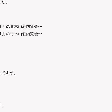
した。
のですが、
り、