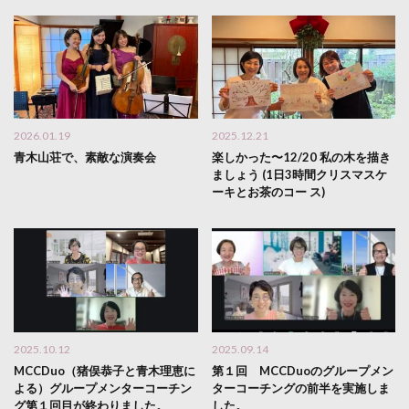
2026.01.19
2025.12.21
青木山荘で、素敵な演奏会
楽しかった〜12/20 私の木を描き
ましょう (1日3時間クリスマスケ
ーキとお茶のコー ス)
2025.10.12
2025.09.14
MCCDuo（猪俣恭子と青木理恵に
第１回 MCCDuoのグループメン
よる）グループメンターコーチン
ターコーチングの前半を実施しま
グ第１回目が終わりました。
した。