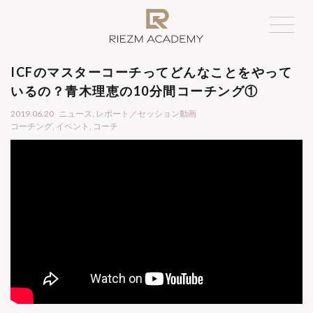
ICFのマスターコーチってどんなことをやって
いるの？青木理恵の10分間コーチング①
2019.06.20
ニュース
,
レポート／セッション動画
コーチング
,
イベント
,
コーチ