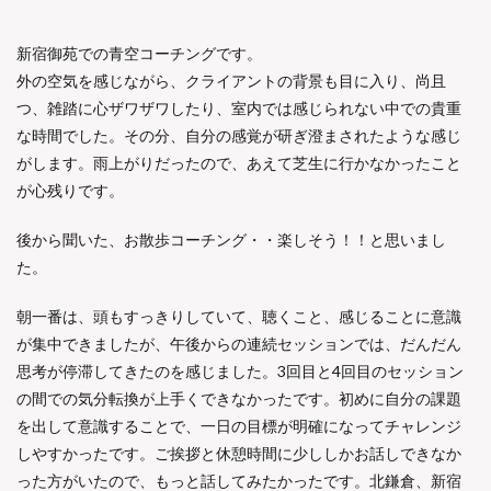
新宿御苑での青空コーチングです。
外の空気を感じながら、クライアントの背景も目に入り、尚且
つ、雑踏に心ザワザワしたり、室内では感じられない中での貴重
な時間でした。その分、自分の感覚が研ぎ澄まされたような感じ
がします。
雨上がりだったので、あえて芝生に行かなかったこと
が心残りです。
後から聞いた、お散歩コーチング・・楽しそう！！と思いまし
た。
朝一番は、頭もすっきりしていて、聴くこと、感じることに意識
が集中できましたが、午後からの連続セッションでは、だんだん
思考が停滞してきたのを感じました。
3
回目と
4
回目のセッション
の間での気分転換が上手くできなかったです。
初めに自分の課題
を出して意識することで、一日の目標が明確になってチャレンジ
しやすかったです。
ご挨拶と休憩時間に少ししかお話しできなか
った方がいたので、もっと話してみたかったです。
北鎌倉、新宿