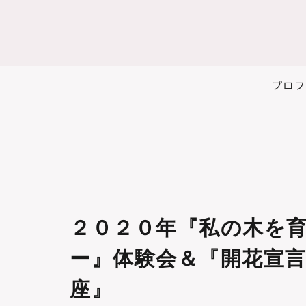
プロフ
２０２０年『私の木を
ー』体験会＆『開花宣
座』