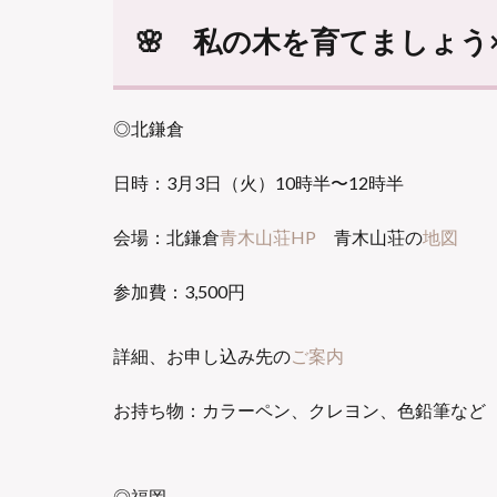
🌸 私の木を育てましょ
◎北鎌倉
日時：3月3日（火）10時半〜12時半
会場：北鎌倉
青木山荘HP
青木山荘の
地図
参加費：3,500円
詳細、お申し込み先の
ご案内
お持ち物：カラーペン、クレヨン、色鉛筆など
◎福岡